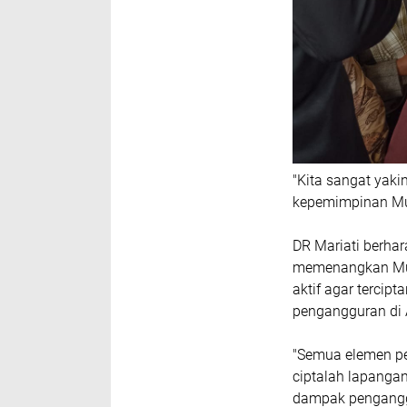
"Kita sangat yaki
kepemimpinan Mua
DR Mariati berha
memenangkan Mual
aktif agar terci
pengangguran di 
"Semua elemen p
ciptalah lapanga
dampak penganggu