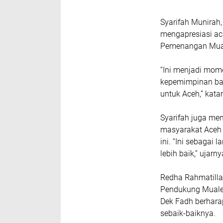
Syarifah Munirah
mengapresiasi ac
Pemenangan Mua
“Ini menjadi mo
kepemimpinan ba
untuk Aceh,” kata
Syarifah juga m
masyarakat Aceh
ini. “Ini sebaga
lebih baik,” ujarny
Redha Rahmatill
Pendukung Mual
Dek Fadh berhar
sebaik-baiknya.