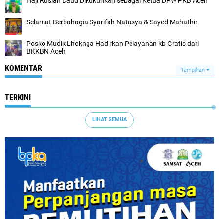
Haji Ruslan Daud Dikukuhkan sebagai Ketua DPW PKB Aceh
Selamat Berbahagia Syarifah Natasya & Sayed Mahathir
Posko Mudik Lhoknga Hadirkan Pelayanan kb Gratis dari
BKKBN Aceh
KOMENTAR
Tampilkan
TERKINI
LIHAT SEMUA