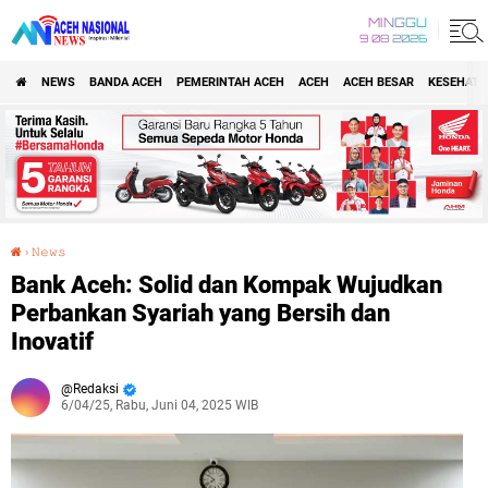
MINGGU
9 08 2026
NEWS
BANDA ACEH
PEMERINTAH ACEH
ACEH
ACEH BESAR
KESEHATA
›
𝙽𝚎𝚠𝚜
Bank Aceh: Solid dan Kompak Wujudkan Perbankan Syariah yang Bersih dan Inovatif
Bank Aceh: Solid dan Kompak Wujudkan
Perbankan Syariah yang Bersih dan
Inovatif
Redaksi
6/04/25, Rabu, Juni 04, 2025 WIB