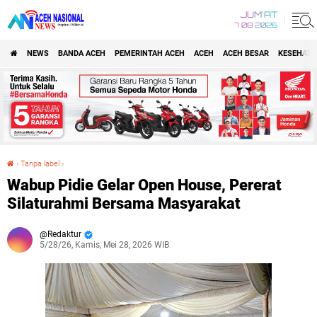
JUM'AT
7 08 2026
NEWS
BANDA ACEH
PEMERINTAH ACEH
ACEH
ACEH BESAR
KESEHATA
›
Tanpa label
›
Wabup Pidie Gelar Open House, Pererat Silaturahmi Bersama Masyarakat
Wabup Pidie Gelar Open House, Pererat
Silaturahmi Bersama Masyarakat
Redaktur
5/28/26, Kamis, Mei 28, 2026 WIB