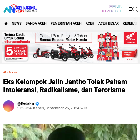
SENIN
10 08 2026
NEWS
BANDA ACEH
PEMERINTAH ACEH
ACEH
ACEH BESAR
KESEHATA
›
News
Eks Kelompok Jalin Jantho Tolak Paham Intoleransi, Radikalisme, dan Terorisme
Eks Kelompok Jalin Jantho Tolak Paham
Intoleransi, Radikalisme, dan Terorisme
Redaksi
9/26/24, Kamis, September 26, 2024 WIB