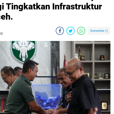
 Tingkatkan Infrastruktur
ceh.
Komentar (
)
IB