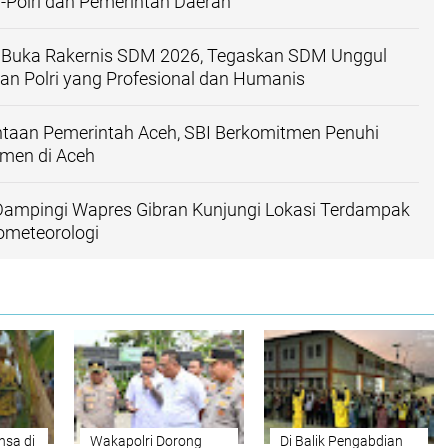
I-Polri dan Pemerintah Daerah
 Buka Rakernis SDM 2026, Tegaskan SDM Unggul
an Polri yang Profesional dan Humanis
ntaan Pemerintah Aceh, SBI Berkomitmen Penuhi
men di Aceh
ampingi Wapres Gibran Kunjungi Lokasi Terdampak
ometeorologi
nsa di
Wakapolri Dorong
Di Balik Pengabdian