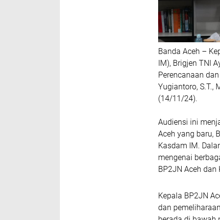
Banda Aceh – Kep
IM), Brigjen TNI A
Perencanaan dan 
Yugiantoro, S.T.
(14/11/24).
Audiensi ini menj
Aceh yang baru, B
Kasdam IM. Dalam
mengenai berbaga
BP2JN Aceh dan 
Kepala BP2JN Ace
dan pemeliharaan 
berada di bawah 