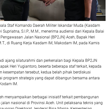
ala Staf Komando Daerah Militer Iskandar Muda (Kasdam
yi Supriatna, S.I.P., M.M., menerima audiensi dari Kepala Balai
Pengawasan Jalan Nasional (BP2JN) Aceh, Bapak Heri
, M.T., di Ruang Kerja Kasdam IM, Makodam IM, pada Kamis
adi ajang silaturahmi dan perkenalan bagi Kepala BP2JN
apak Heri Yugiantoro, beserta beberapa staf terkait, kepada
 kesempatan tersebut, kedua belah pihak berdiskusi
i program strategis yang dapat dibangun bersama antara
Kodam IM.
h menyampaikan berbagai inisiatif terkait pembangunan
jalan nasional di Provinsi Aceh. Unit pelaksana teknis yang
naungan Direktorat Jenderal Bina Marga, Kementerian