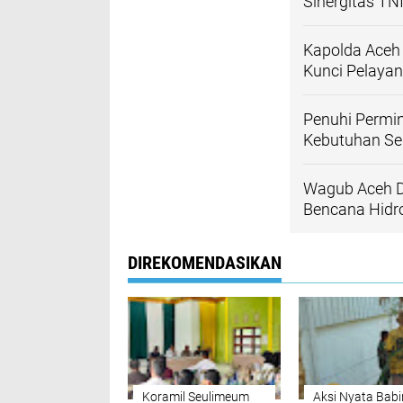
Sinergitas TN
Kapolda Aceh
Kunci Pelayan
Penuhi Permi
Kebutuhan Se
Wagub Aceh D
Bencana Hidr
DIREKOMENDASIKAN
Koramil Seulimeum
Aksi Nyata Babi