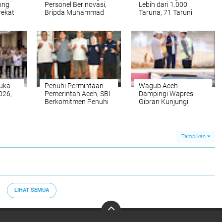
ong
Personel Berinovasi,
Lebih dari 1.000
rekat
Bripda Muhammad
Taruna, 71 Taruni
Putra Aulia Jadi
Akpol Perkuat
Contoh Nyata
Pembentukan
Karakter Siswa
Sekolah Rakyat
uka
Penuhi Permintaan
Wagub Aceh
026,
Pemerintah Aceh, SBI
Dampingi Wapres
Berkomitmen Penuhi
Gibran Kunjungi
Kebutuhan Semen di
Lokasi Terdampak
 yang
Aceh
Bencana
Hidrometeorologi
Tampilkan
LIHAT SEMUA