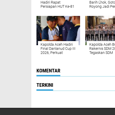
Hadiri Rapat
Barih Lhok, Got
Persiapan HUT Ke-81
Royong Jadi Pe
Kemerdekaan RI
Kuat TNI dan
Tingkat Kecamatan
Masyarakat
Kapolda Aceh Hadiri
Kapolda Aceh B
Final Danlanud Cup III
Rakernis SDM 2
2026, Perkuat
Tegaskan SDM
Sinergitas TNI-Polri
Unggul Kunci
dan Pemerintah
Pelayanan Polri
Daerah
Profesional dan
Humanis
KOMENTAR
TERKINI