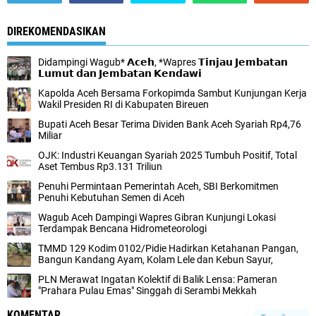
DIREKOMENDASIKAN
Didampingi Wagub* 𝗔𝗰𝗲𝗵, *Wapres 𝗧𝗶𝗻𝗷𝗮𝘂 𝗝𝗲𝗺𝗯𝗮𝘁𝗮𝗻
𝗟𝘂𝗺𝘂𝘁 𝗱𝗮𝗻 𝗝𝗲𝗺𝗯𝗮𝘁𝗮𝗻 𝗞𝗲𝗻𝗱𝗮𝘄𝗶
Kapolda Aceh Bersama Forkopimda Sambut Kunjungan Kerja
Wakil Presiden RI di Kabupaten Bireuen
Bupati Aceh Besar Terima Dividen Bank Aceh Syariah Rp4,76
Miliar
OJK: Industri Keuangan Syariah 2025 Tumbuh Positif, Total
Aset Tembus Rp3.131 Triliun
Penuhi Permintaan Pemerintah Aceh, SBI Berkomitmen
Penuhi Kebutuhan Semen di Aceh
Wagub Aceh Dampingi Wapres Gibran Kunjungi Lokasi
Terdampak Bencana Hidrometeorologi
TMMD 129 Kodim 0102/Pidie Hadirkan Ketahanan Pangan,
Bangun Kandang Ayam, Kolam Lele dan Kebun Sayur,
PLN Merawat Ingatan Kolektif di Balik Lensa: Pameran
"Prahara Pulau Emas" Singgah di Serambi Mekkah
KOMENTAR