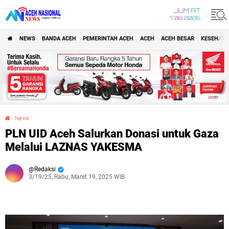
JUM'AT
7 08 2026
NEWS
BANDA ACEH
PEMERINTAH ACEH
ACEH
ACEH BESAR
KESEHATA
›
News
PLN UID Aceh Salurkan Donasi untuk Gaza Melalui LAZNAS YAKESMA
PLN UID Aceh Salurkan Donasi untuk Gaza
Melalui LAZNAS YAKESMA
Redaksi
3/19/25, Rabu, Maret 19, 2025 WIB