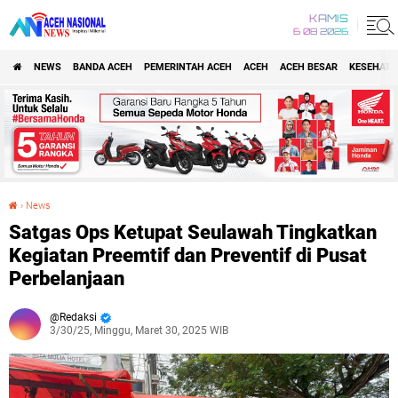
KAMIS
6 08 2026
NEWS
BANDA ACEH
PEMERINTAH ACEH
ACEH
ACEH BESAR
KESEHATA
›
News
Satgas Ops Ketupat Seulawah Tingkatkan Kegiatan Preemtif dan Preventif di Pusat Perbelanjaan
Satgas Ops Ketupat Seulawah Tingkatkan
Kegiatan Preemtif dan Preventif di Pusat
Perbelanjaan
Redaksi
3/30/25, Minggu, Maret 30, 2025 WIB