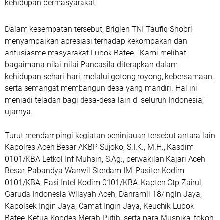
kehidupan bermasyarakat.
Dalam kesempatan tersebut, Brigjen TNI Taufiq Shobri
menyampaikan apresiasi terhadap kekompakan dan
antusiasme masyarakat Lubok Batee. “Kami melihat
bagaimana nilai-nilai Pancasila diterapkan dalam
kehidupan sehari-hari, melalui gotong royong, kebersamaan,
serta semangat membangun desa yang mandiri. Hal ini
menjadi teladan bagi desa-desa lain di seluruh Indonesia,”
ujarnya.
Turut mendampingi kegiatan peninjauan tersebut antara lain
Kapolres Aceh Besar AKBP Sujoko, S.I.K., M.H., Kasdim
0101/KBA Letkol Inf Muhsin, S.Ag., perwakilan Kajari Aceh
Besar, Pabandya Wanwil Sterdam IM, Pasiter Kodim
0101/KBA, Pasi Intel Kodim 0101/KBA, Kapten Ctp Zairul,
Garuda Indonesia Wilayah Aceh, Danramil 18/Ingin Jaya,
Kapolsek Ingin Jaya, Camat Ingin Jaya, Keuchik Lubok
Batee, Ketua Kopdes Merah Putih, serta para Muspika, tokoh