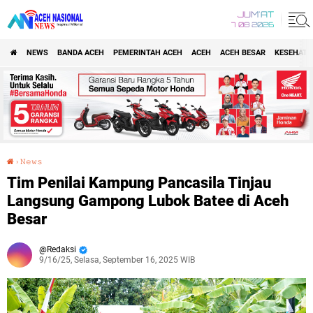
JUM'AT
7 08 2026
NEWS
BANDA ACEH
PEMERINTAH ACEH
ACEH
ACEH BESAR
KESEHATA
›
𝙽𝚎𝚠𝚜
Tim Penilai Kampung Pancasila Tinjau Langsung Gampong Lubok Batee di Aceh Besar
Tim Penilai Kampung Pancasila Tinjau
Langsung Gampong Lubok Batee di Aceh
Besar
Redaksi
9/16/25, Selasa, September 16, 2025 WIB