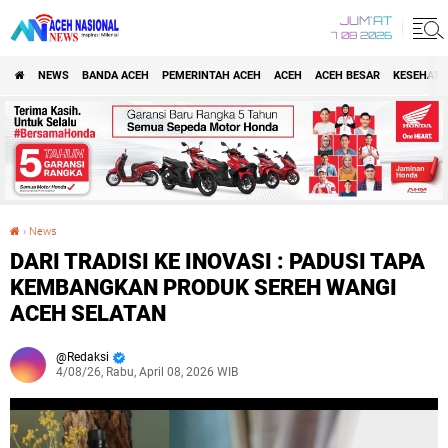
JUM'AT
7 08 2026
NEWS
BANDA ACEH
PEMERINTAH ACEH
ACEH
ACEH BESAR
KESEHATA
›
News
DARI TRADISI KE INOVASI : PADUSI TAPA KEMBANGKAN PRODUK SEREH WANGI ACEH SELATAN
DARI TRADISI KE INOVASI : PADUSI TAPA
KEMBANGKAN PRODUK SEREH WANGI
ACEH SELATAN
Redaksi
4/08/26, Rabu, April 08, 2026 WIB