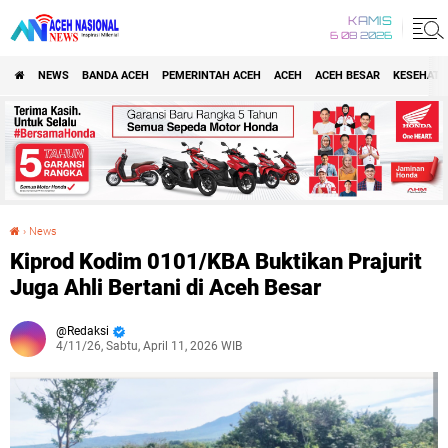
KAMIS
6 08 2026
NEWS
BANDA ACEH
PEMERINTAH ACEH
ACEH
ACEH BESAR
KESEHATA
›
News
Kiprod Kodim 0101/KBA Buktikan Prajurit Juga Ahli Bertani di Aceh Besar
Kiprod Kodim 0101/KBA Buktikan Prajurit
Juga Ahli Bertani di Aceh Besar
Redaksi
4/11/26, Sabtu, April 11, 2026 WIB