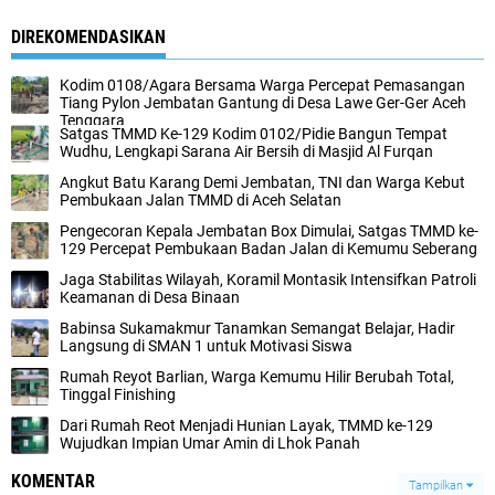
DIREKOMENDASIKAN
Kodim 0108/Agara Bersama Warga Percepat Pemasangan
Tiang Pylon Jembatan Gantung di Desa Lawe Ger-Ger Aceh
Tenggara
Satgas TMMD Ke-129 Kodim 0102/Pidie Bangun Tempat
Wudhu, Lengkapi Sarana Air Bersih di Masjid Al Furqan
Angkut Batu Karang Demi Jembatan, TNI dan Warga Kebut
Pembukaan Jalan TMMD di Aceh Selatan
Pengecoran Kepala Jembatan Box Dimulai, Satgas TMMD ke-
129 Percepat Pembukaan Badan Jalan di Kemumu Seberang
Jaga Stabilitas Wilayah, Koramil Montasik Intensifkan Patroli
Keamanan di Desa Binaan
Babinsa Sukamakmur Tanamkan Semangat Belajar, Hadir
Langsung di SMAN 1 untuk Motivasi Siswa
Rumah Reyot Barlian, Warga Kemumu Hilir Berubah Total,
Tinggal Finishing
Dari Rumah Reot Menjadi Hunian Layak, TMMD ke-129
Wujudkan Impian Umar Amin di Lhok Panah
KOMENTAR
Tampilkan