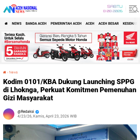
SABTU
8 08 2026
NEWS
BANDA ACEH
PEMERINTAH ACEH
ACEH
ACEH BESAR
KESEHATA
›
News
Kodim 0101/KBA Dukung Launching SPPG di Lhoknga, Perkuat Komitmen Pemenuhan Gizi Masyarakat
Kodim 0101/KBA Dukung Launching SPPG
di Lhoknga, Perkuat Komitmen Pemenuhan
Gizi Masyarakat
Redaksi
4/23/26, Kamis, April 23, 2026 WIB