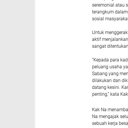
seremonial atau s
terangkum dalam
sosial masyarakat
Untuk menggerakk
aktif menjalankan
sangat ditentukan
“Kepada para kade
peluang usaha y
Sabang yang menja
dilakukan dan di
datang kesini. Kar
penting,” kata Kak
Kak Na menambahk
Na mengajak selu
sebuah kerja bes