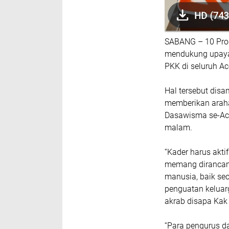
SABANG – 10 Pro
mendukung upaya 
PKK di seluruh Ac
Hal tersebut dis
memberikan araha
Dasawisma se-Ace
malam.
“Kader harus akt
memang dirancan
manusia, baik sec
penguatan keluarg
akrab disapa Kak 
“Para pengurus da