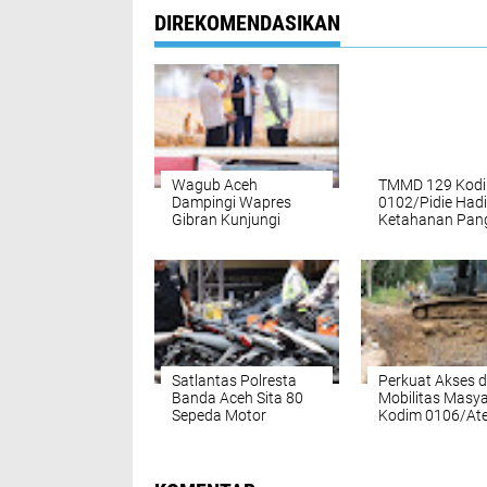
DIREKOMENDASIKAN
Wagub Aceh
TMMD 129 Kod
Dampingi Wapres
0102/Pidie Had
Gibran Kunjungi
Ketahanan Pan
Lokasi Terdampak
Bangun Kanda
Bencana
Ayam, Kolam Le
Hidrometeorologi
Kebun Sayur,
Satlantas Polresta
Perkuat Akses 
Banda Aceh Sita 80
Mobilitas Masya
Sepeda Motor
Kodim 0106/At
Gunakan Knalpot
Dukung
Brong Selama Juli
Pembangunan
2026
Jembatan Beton
Rusip Antara, A