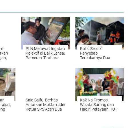
im
PLN Merawat Ingatan
Polisi Selidiki
irkan
Kolektif di Balik Lensa:
Penyebab
gan,
Pameran "Prahara
Terbakarnya Dua
ng
Pulau Emas" Singgah
Ruko, Rumah Hingga
le dan
di Serambi Mekkah
Warkop di
Lamteumen Timur
Banda Aceh
dan
Said Saiful Berhasil
Kak Na Promosi
rakat,
Antarkan Muktarrudin
Wisata Surfing dan
eng
Ketua SPS Aceh Dua
Hadiri Perayaan HUT
Periode
53 tahun BAS
Simeulue
 di
ceh