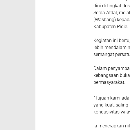
dini di tingkat d
Serda Afdal, me
(Wasbang) kepada
Kabupaten Pidie.
Kegiatan ini ber
lebih mendalam me
semangat persatu
Dalam penyampai
kebangsaan bukan
bermasyarakat.
"Tujuan kami ada
yang kuat, saling
kondusivitas wila
Ia menerapkan nil