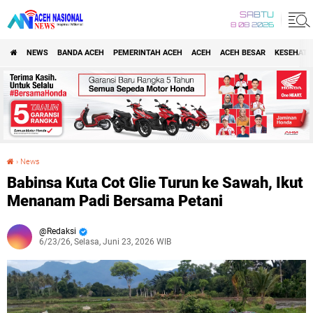
SABTU
8 08 2026
NEWS
BANDA ACEH
PEMERINTAH ACEH
ACEH
ACEH BESAR
KESEHATA
›
News
Babinsa Kuta Cot Glie Turun ke Sawah, Ikut Menanam Padi Bersama Petani
Babinsa Kuta Cot Glie Turun ke Sawah, Ikut
Menanam Padi Bersama Petani
Redaksi
6/23/26, Selasa, Juni 23, 2026 WIB