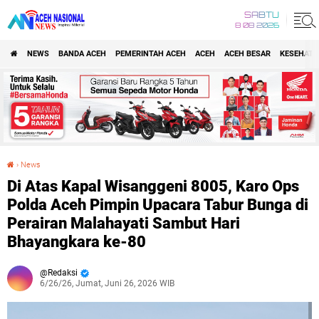
SABTU
8 08 2026
NEWS
BANDA ACEH
PEMERINTAH ACEH
ACEH
ACEH BESAR
KESEHATA
›
News
Di Atas Kapal Wisanggeni 8005, Karo Ops Polda Aceh Pimpin Upacara Tabur Bunga di Perairan Malahayati Sambut Hari Bhayangkara ke-80
Di Atas Kapal Wisanggeni 8005, Karo Ops
Polda Aceh Pimpin Upacara Tabur Bunga di
Perairan Malahayati Sambut Hari
Bhayangkara ke-80
Redaksi
6/26/26, Jumat, Juni 26, 2026 WIB