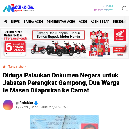
SENIN
10 08 2026
NEWS
BANDA ACEH
PEMERINTAH ACEH
ACEH
ACEH BESAR
KESEHATA
›
Tanpa label
›
Diduga Palsukan Dokumen Negara untuk Jabatan Perangkat Gampong, Dua Warga Ie Masen Dilaporkan ke Camat
Diduga Palsukan Dokumen Negara untuk
Jabatan Perangkat Gampong, Dua Warga
Ie Masen Dilaporkan ke Camat
Redaktur
6/27/26, Sabtu, Juni 27, 2026 WIB