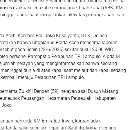
onel Direktorat Polisi Perairan dan Udara (Ditpolairud) Polda
oses evakuasi jenazah seorang anak buah kapal (ABK) KM
ninggal dunia saat menjalankan aktivitas penangkapan ikan
 Aceh, Kombes Pol. Joko Krisdiyanto, S.I.K., Selasa
gatakan bahwa Ditpolairud Polda Aceh menerima laporan
 tersebut pada Senin (22/6/2026) sekitar pukul 20.00 WIB.
 oleh personel Pamopstib Pelabuhan TPI Lampulo, Aipda M.
 sejumlah nelayan yang menginformasikan bahwa seorang
meninggal dunia di atas kapal saat melaut dan kapal sedang
 kembali menuju Pelabuhan TPI Lampulo.
bernama Zulkifli Dendeh (59), nelayan asal Dusun Matang
Seuneubok Peusangan, Kecamatan Peureulak, Kabupaten
t Joko
rangan nahkoda KM Emirates, Irwan, korban tidak
a-tanda sakit sebelum kejadian. Saat itu, korban sedang