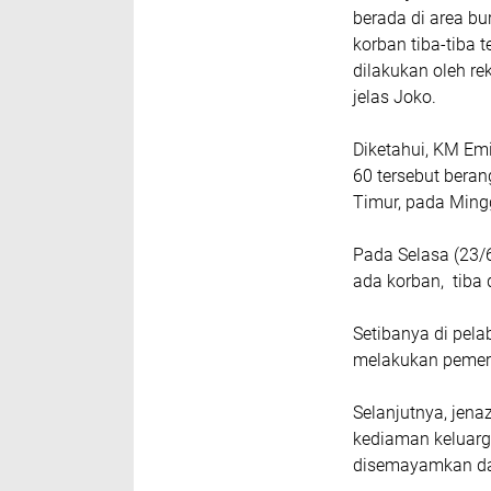
berada di area bu
korban tiba-tiba 
dilakukan oleh r
jelas Joko.
Diketahui, KM Em
60 tersebut beran
Timur, pada Mingg
Pada Selasa (23/
ada korban, tiba
Setibanya di pel
melakukan pemeri
Selanjutnya, jen
kediaman keluarg
disemayamkan da