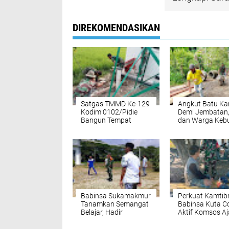
DIREKOMENDASIKAN
Satgas TMMD Ke-129
Angkut Batu Ka
Kodim 0102/Pidie
Demi Jembatan,
Bangun Tempat
dan Warga Keb
Wudhu, Lengkapi
Pembukaan Jal
Sarana Air Bersih di
TMMD di Aceh
Masjid Al Furqan
Selatan
Babinsa Sukamakmur
Perkuat Kamtib
Tanamkan Semangat
Babinsa Kuta Co
Belajar, Hadir
Aktif Komsos Aj
Langsung di SMAN 1
Warga Jaga
untuk Motivasi Siswa
Ketertiban Desa