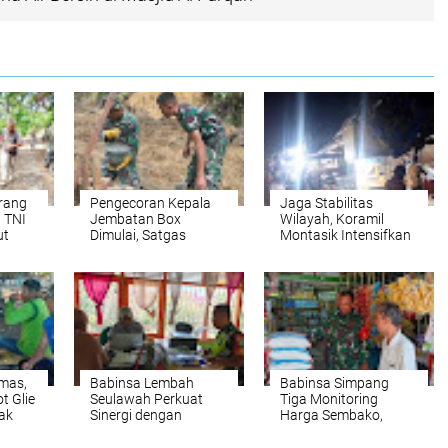
rang
Pengecoran Kepala
Jaga Stabilitas
 TNI
Jembatan Box
Wilayah, Koramil
ut
Dimulai, Satgas
Montasik Intensifkan
an
TMMD ke-129
Patroli Keamanan di
Percepat Pembukaan
Desa Binaan
Badan Jalan di
Kemumu Seberang
mas,
Babinsa Lembah
Babinsa Simpang
t Glie
Seulawah Perkuat
Tiga Monitoring
ak
Sinergi dengan
Harga Sembako,
Tenaga Pendidik,
Pastikan Stabilitas
Tekankan
dan Ketersediaan