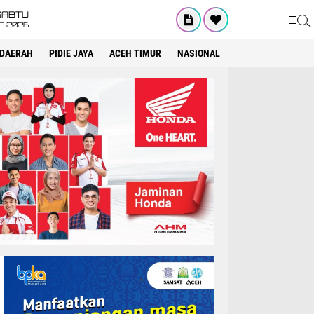
SABTU
8 2026
DAERAH
PIDIE JAYA
ACEH TIMUR
NASIONAL
OPINI