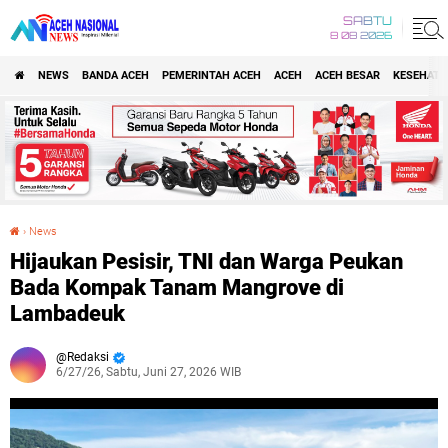
SABTU
8 08 2026
NEWS
BANDA ACEH
PEMERINTAH ACEH
ACEH
ACEH BESAR
KESEHATA
›
News
Hijaukan Pesisir, TNI dan Warga Peukan Bada Kompak Tanam Mangrove di Lambadeuk
Hijaukan Pesisir, TNI dan Warga Peukan
Bada Kompak Tanam Mangrove di
Lambadeuk
Redaksi
6/27/26, Sabtu, Juni 27, 2026 WIB