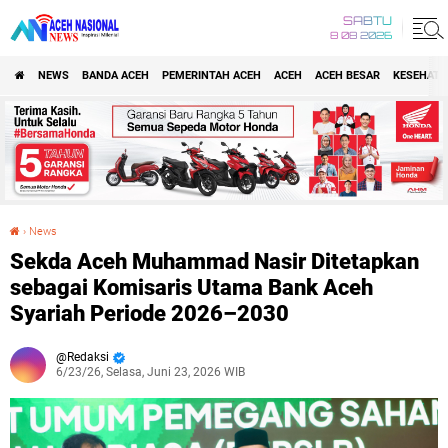
SABTU
8 08 2026
NEWS
BANDA ACEH
PEMERINTAH ACEH
ACEH
ACEH BESAR
KESEHATA
›
News
Sekda Aceh Muhammad Nasir Ditetapkan sebagai Komisaris Utama Bank Aceh Syariah Periode 2026–2030
Sekda Aceh Muhammad Nasir Ditetapkan
sebagai Komisaris Utama Bank Aceh
Syariah Periode 2026–2030
Redaksi
6/23/26, Selasa, Juni 23, 2026 WIB