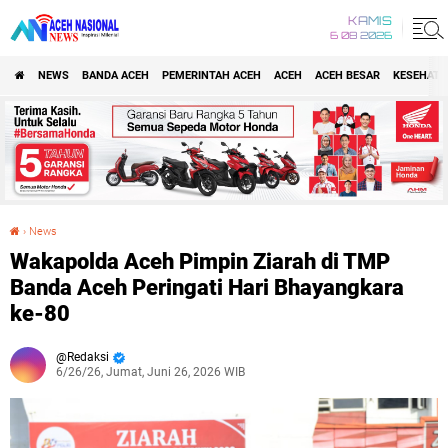
KAMIS
6 08 2026
NEWS
BANDA ACEH
PEMERINTAH ACEH
ACEH
ACEH BESAR
KESEHATA
›
News
Wakapolda Aceh Pimpin Ziarah di TMP Banda Aceh Peringati Hari Bhayangkara ke-80
Wakapolda Aceh Pimpin Ziarah di TMP
Banda Aceh Peringati Hari Bhayangkara
ke-80
Redaksi
6/26/26, Jumat, Juni 26, 2026 WIB