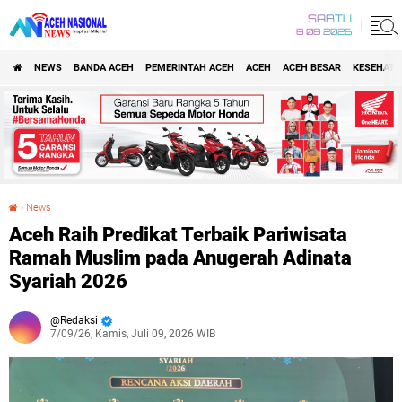
SABTU
8 08 2026
NEWS
BANDA ACEH
PEMERINTAH ACEH
ACEH
ACEH BESAR
KESEHATA
›
News
Aceh Raih Predikat Terbaik Pariwisata Ramah Muslim pada Anugerah Adinata Syariah 2026
Aceh Raih Predikat Terbaik Pariwisata
Ramah Muslim pada Anugerah Adinata
Syariah 2026
Redaksi
7/09/26, Kamis, Juli 09, 2026 WIB