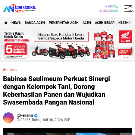
KAMIS
6 08 2026
NEWS
BANDA ACEH
PEMERINTAH ACEH
ACEH
ACEH BESAR
KESEHATA
›
News
Babinsa Seulimeum Perkuat Sinergi dengan Kelompok Tani, Dorong Keberhasilan Panen dan Wujudkan Swasembada Pangan Nasional
Babinsa Seulimeum Perkuat Sinergi
dengan Kelompok Tani, Dorong
Keberhasilan Panen dan Wujudkan
Swasembada Pangan Nasional
Redaksi
7/08/26, Rabu, Juli 08, 2026 WIB