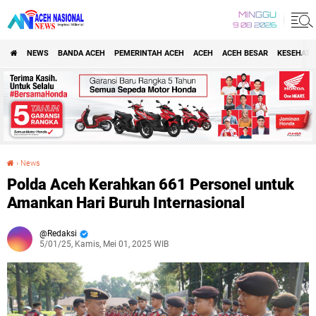
MINGGU
9 08 2026
NEWS
BANDA ACEH
PEMERINTAH ACEH
ACEH
ACEH BESAR
KESEHATA
›
News
Polda Aceh Kerahkan 661 Personel untuk Amankan Hari Buruh Internasional
Polda Aceh Kerahkan 661 Personel untuk
Amankan Hari Buruh Internasional
Redaksi
5/01/25, Kamis, Mei 01, 2025 WIB