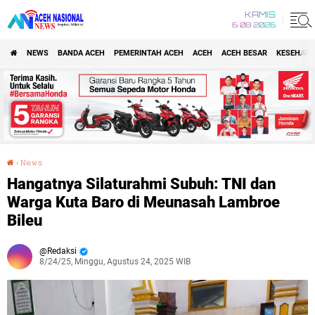
KAMIS
6 08 2026
NEWS
BANDA ACEH
PEMERINTAH ACEH
ACEH
ACEH BESAR
KESEHATA
›
𝙽𝚎𝚠𝚜
Hangatnya Silaturahmi Subuh: TNI dan Warga Kuta Baro di Meunasah Lambroe Bileu
Hangatnya Silaturahmi Subuh: TNI dan
Warga Kuta Baro di Meunasah Lambroe
Bileu
Redaksi
8/24/25, Minggu, Agustus 24, 2025 WIB