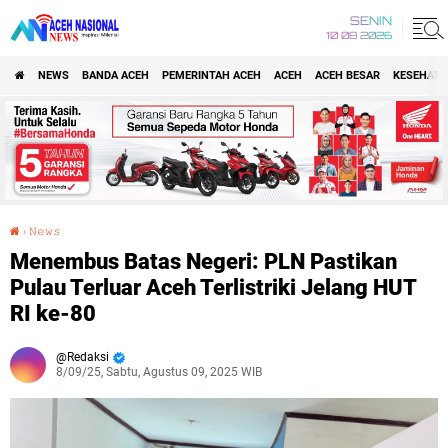
SENIN
10 08 2026
NEWS
BANDA ACEH
PEMERINTAH ACEH
ACEH
ACEH BESAR
KESEHATA
›
𝙽𝚎𝚠𝚜
Menembus Batas Negeri: PLN Pastikan Pulau Terluar Aceh Terlistriki Jelang HUT RI ke-80
Menembus Batas Negeri: PLN Pastikan
Pulau Terluar Aceh Terlistriki Jelang HUT
RI ke-80
Redaksi
8/09/25, Sabtu, Agustus 09, 2025 WIB