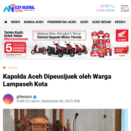
SABTU
8 08 2026
NEWS
BANDA ACEH
PEMERINTAH ACEH
ACEH
ACEH BESAR
KESEHATA
›
𝙽𝚎𝚠𝚜
Kapolda Aceh Dipeusijuek oleh Warga Lampaseh Kota
Kapolda Aceh Dipeusijuek oleh Warga
Lampaseh Kota
Redaksi
9/08/25, Senin, September 08, 2025 WIB