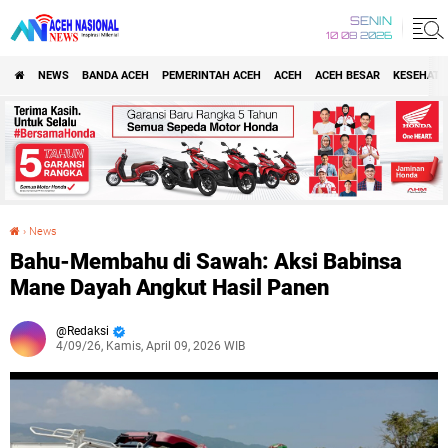
SENIN
10 08 2026
NEWS
BANDA ACEH
PEMERINTAH ACEH
ACEH
ACEH BESAR
KESEHATA
›
News
Bahu-Membahu di Sawah: Aksi Babinsa Mane Dayah Angkut Hasil Panen
Bahu-Membahu di Sawah: Aksi Babinsa
Mane Dayah Angkut Hasil Panen
Redaksi
4/09/26, Kamis, April 09, 2026 WIB