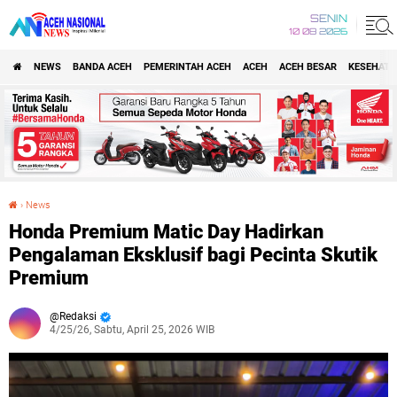
SENIN
10 08 2026
NEWS
BANDA ACEH
PEMERINTAH ACEH
ACEH
ACEH BESAR
KESEHATA
›
News
Honda Premium Matic Day Hadirkan Pengalaman Eksklusif bagi Pecinta Skutik Premium
Honda Premium Matic Day Hadirkan
Pengalaman Eksklusif bagi Pecinta Skutik
Premium
Redaksi
4/25/26, Sabtu, April 25, 2026 WIB