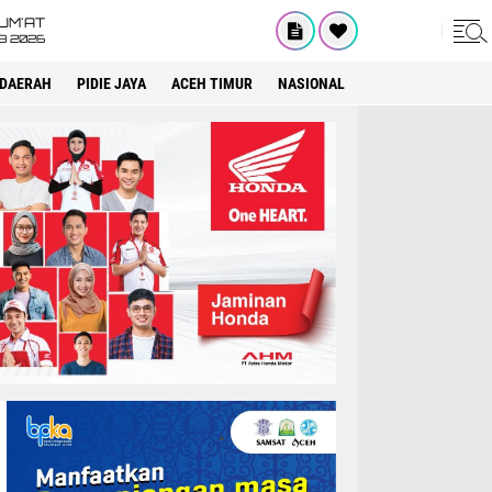
UM'AT
08 2026
DAERAH
PIDIE JAYA
ACEH TIMUR
NASIONAL
OPINI