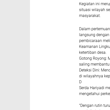
Kegiatan ini mer
situasi wilayah s
masyarakat.
Dalam pertemuan 
langsung dengan
pembicaraan meli
Keamanan Lingkun
ketertiban desa.
Gotong Royong: M
saling membantu 
Deteksi Dini: Men
di wilayahnya ke
D
Serda Hariyadi m
mengetahui perkem
"Dengan rutin tur