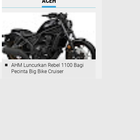
ACEH
AHM Luncurkan Rebel 1100 Bagi
Pecinta Big Bike Cruiser
Ketua PSI Aceh: Hiasi Ramadhan
dengan Informasi Edukasi
SPS Provinsi Aceh Gelar Raker
Tahun 2024, Bahas Ini