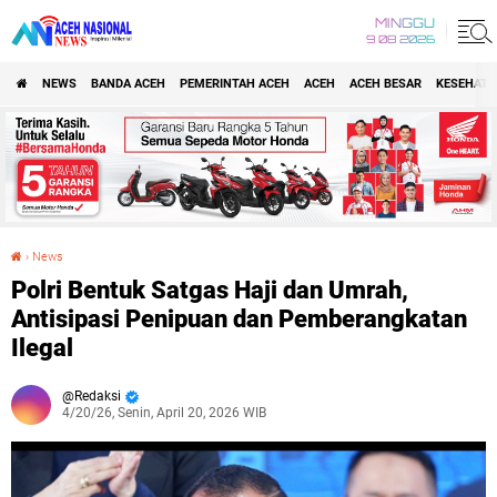
MINGGU
9 08 2026
NEWS
BANDA ACEH
PEMERINTAH ACEH
ACEH
ACEH BESAR
KESEHATA
›
News
Polri Bentuk Satgas Haji dan Umrah, Antisipasi Penipuan dan Pemberangkatan Ilegal
Polri Bentuk Satgas Haji dan Umrah,
Antisipasi Penipuan dan Pemberangkatan
Ilegal
Redaksi
4/20/26, Senin, April 20, 2026 WIB