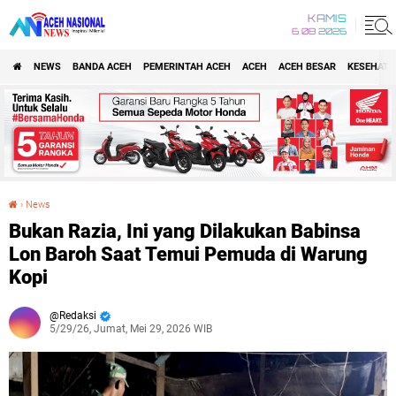
KAMIS
6 08 2026
NEWS
BANDA ACEH
PEMERINTAH ACEH
ACEH
ACEH BESAR
KESEHATA
›
News
Bukan Razia, Ini yang Dilakukan Babinsa Lon Baroh Saat Temui Pemuda di Warung Kopi
Bukan Razia, Ini yang Dilakukan Babinsa
Lon Baroh Saat Temui Pemuda di Warung
Kopi
Redaksi
5/29/26, Jumat, Mei 29, 2026 WIB