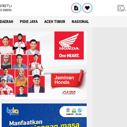
SABTU
8 2026
DAERAH
PIDIE JAYA
ACEH TIMUR
NASIONAL
OPINI