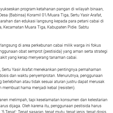
yukseskan program ketahanan pangan di wilayah binaan,
esa (Babinsa) Koramil 01/Muara Tiga, Sertu Yasir Arafat,
rahan dan edukasi langsung kepada para petani cabai di
 Kecamatan Muara Tiga, Kabupaten Pidie. Sabtu
langsung di area perkebunan cabai milik warga ini fokus
nggunaan obat semprot (pestisida) yang aman serta strategi
kit yang kerap menyerang tanaman cabai.
 Sertu Yasir Arafat menekankan pentingnya pemahaman
dosis dan waktu penyemprotan. Menurutnya, penggunaan
 berlebihan atau tidak sesuai aturan justru dapat merusak
an membuat hama menjadi kebal (resisten).
 panen melimpah, tapi keselamatan konsumen dan kelestarian
arus dijaga. Oleh karena itu, penggunaan pestisida harus
5 Tepat': Tepat sasaran, tepat mutu, tepat jenis, tepat dosis,