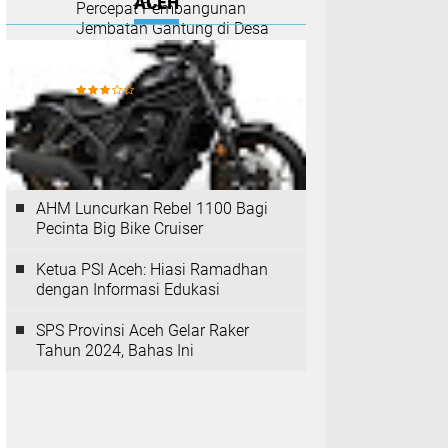
ACEH
Percepat Pembangunan
Jembatan Gantung di Desa
Blang Meurandeh, Nagan
Raya.
AHM Luncurkan Rebel 1100 Bagi
Pecinta Big Bike Cruiser
Ketua PSI Aceh: Hiasi Ramadhan
dengan Informasi Edukasi
SPS Provinsi Aceh Gelar Raker
Tahun 2024, Bahas Ini