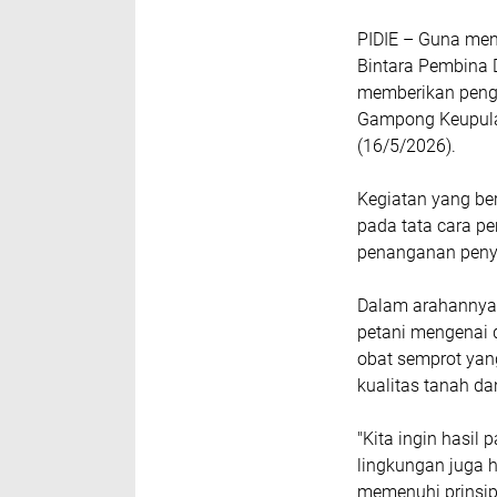
PIDIE – Guna men
Bintara Pembina D
memberikan penga
Gampong Keupula,
(16/5/2026).
Kegiatan yang ber
pada tata cara pe
penanganan penya
Dalam arahannya,
petani mengenai 
obat semprot yang
kualitas tanah d
"Kita ingin hasil
lingkungan juga h
memenuhi prinsip '