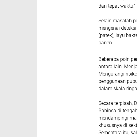
dan tepat waktu," 
Selain masalah p
mengenai deteksi 
(patek), layu bak
panen.
Beberapa poin pe
antara lain. Menj
Mengurangi risik
penggunaan pupuk
dalam skala ringa
Secara terpisah,
Babinsa di tenga
mendampingi mas
khususnya di sekt
Sementara itu, s