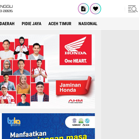
INGGU
8 2026
DAERAH
PIDIE JAYA
ACEH TIMUR
NASIONAL
OPINI