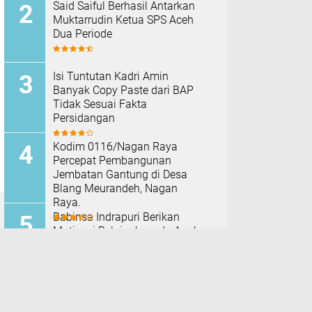
Said Saiful Berhasil Antarkan
Muktarrudin Ketua SPS Aceh
Dua Periode
Isi Tuntutan Kadri Amin
Banyak Copy Paste dari BAP
Tidak Sesuai Fakta
Persidangan
Kodim 0116/Nagan Raya
Percepat Pembangunan
Jembatan Gantung di Desa
Blang Meurandeh, Nagan
Raya.
Babinsa Indrapuri Berikan
Motivasi Belajar kepada Anak-
anak, Ajak Kurangi Bermain
Game Mobile
TERPOPULER LAINNYA