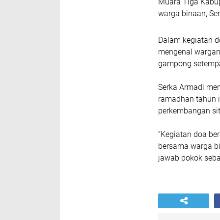
Muara Tiga Kabup
warga binaan, Se
Dalam kegiatan d
mengenal wargany
gampong setempa
Serka Armadi men
ramadhan tahun i
perkembangan sit
“Kegiatan doa ber
bersama warga bi
jawab pokok seba