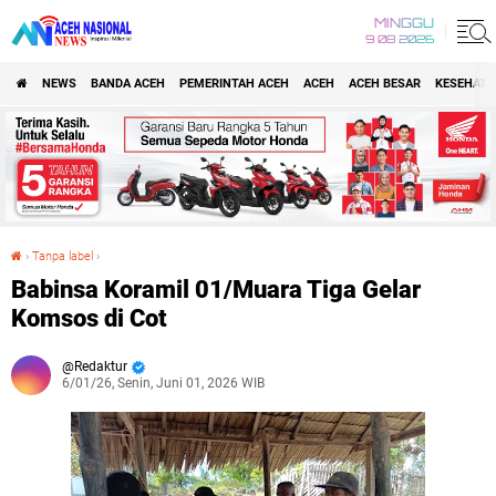
MINGGU
9 08 2026
NEWS
BANDA ACEH
PEMERINTAH ACEH
ACEH
ACEH BESAR
KESEHATA
›
Tanpa label
›
Babinsa Koramil 01/Muara Tiga Gelar Komsos di Cot
Babinsa Koramil 01/Muara Tiga Gelar
Komsos di Cot
Redaktur
6/01/26, Senin, Juni 01, 2026 WIB