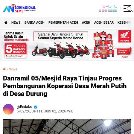
SABTU
8 08 2026
NEWS
BANDA ACEH
PEMERINTAH ACEH
ACEH
ACEH BESAR
KESEHATA
›
News
Danramil 05/Mesjid Raya Tinjau Progres Pembangunan Koperasi Desa Merah Putih di Desa Durung
Danramil 05/Mesjid Raya Tinjau Progres
Pembangunan Koperasi Desa Merah Putih
di Desa Durung
Redaksi
6/02/26, Selasa, Juni 02, 2026 WIB