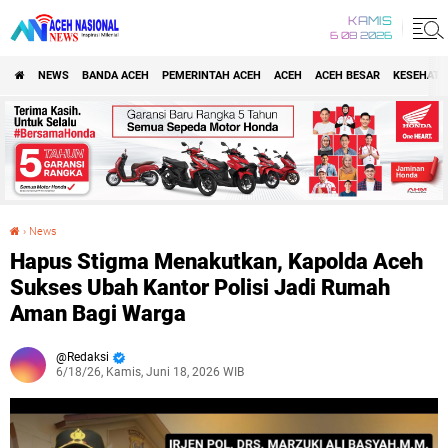
KAMIS
6 08 2026
NEWS
BANDA ACEH
PEMERINTAH ACEH
ACEH
ACEH BESAR
KESEHATA
›
News
Hapus Stigma Menakutkan, Kapolda Aceh Sukses Ubah Kantor Polisi Jadi Rumah Aman Bagi Warga
Hapus Stigma Menakutkan, Kapolda Aceh
Sukses Ubah Kantor Polisi Jadi Rumah
Aman Bagi Warga
Redaksi
6/18/26, Kamis, Juni 18, 2026 WIB