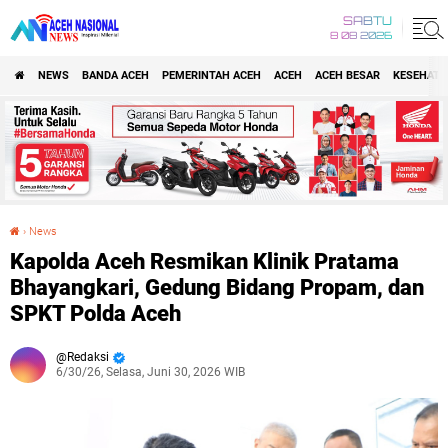
SABTU
8 08 2026
NEWS
BANDA ACEH
PEMERINTAH ACEH
ACEH
ACEH BESAR
KESEHATA
›
News
Kapolda Aceh Resmikan Klinik Pratama Bhayangkari, Gedung Bidang Propam, dan SPKT Polda Aceh
Kapolda Aceh Resmikan Klinik Pratama
Bhayangkari, Gedung Bidang Propam, dan
SPKT Polda Aceh
Redaksi
6/30/26, Selasa, Juni 30, 2026 WIB