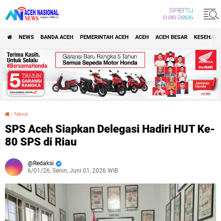
SABTU
8 08 2026
NEWS
BANDA ACEH
PEMERINTAH ACEH
ACEH
ACEH BESAR
KESEHATA
›
News
SPS Aceh Siapkan Delegasi Hadiri HUT Ke-80 SPS di Riau
SPS Aceh Siapkan Delegasi Hadiri HUT Ke-
80 SPS di Riau
Redaksi
6/01/26, Senin, Juni 01, 2026 WIB