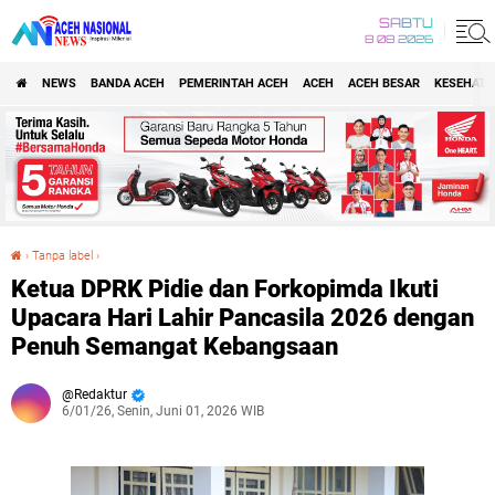
SABTU
8 08 2026
NEWS
BANDA ACEH
PEMERINTAH ACEH
ACEH
ACEH BESAR
KESEHATA
›
Tanpa label
›
Ketua DPRK Pidie dan Forkopimda Ikuti Upacara Hari Lahir Pancasila 2026 dengan Penuh Semangat Kebangsaan
Ketua DPRK Pidie dan Forkopimda Ikuti
Upacara Hari Lahir Pancasila 2026 dengan
Penuh Semangat Kebangsaan
Redaktur
6/01/26, Senin, Juni 01, 2026 WIB