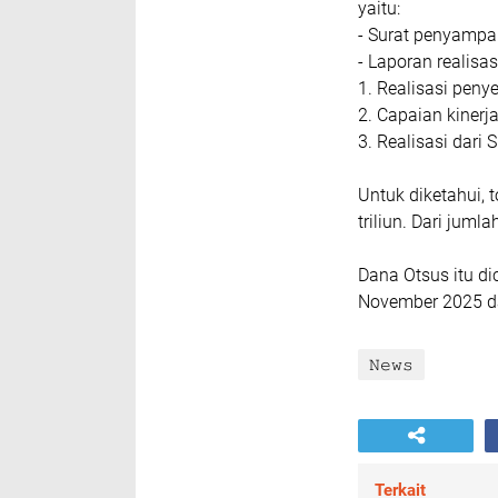
yaitu:
- Surat penyampai
- Laporan realisas
1. Realisasi peny
2. Capaian kinerj
3. Realisasi dari
Untuk diketahui, 
triliun. Dari juml
Dana Otsus itu d
November 2025 da
𝙽𝚎𝚠𝚜
Terkait