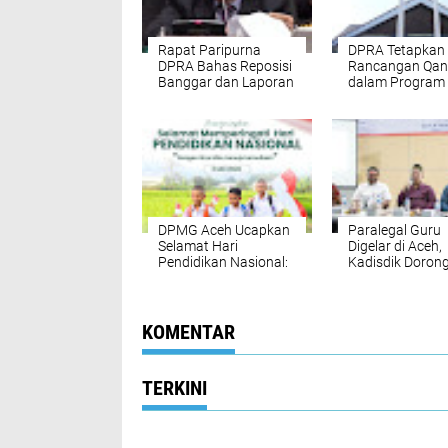
Rapat Paripurna
DPRA Tetapkan 
DPRA Bahas Reposisi
Rancangan Qa
Banggar dan Laporan
dalam Program
Pembahasan Raqan
Legislasi Aceh
Prolega Aceh 2025
Prioritas Tahun
DPMG Aceh Ucapkan
Paralegal Guru
Selamat Hari
Digelar di Aceh,
Pendidikan Nasional:
Kadisdik Doron
Dengan Ilmu Menuju
Perlindungan 
Kemuliaan
dan Martabat
Pendidik
KOMENTAR
TERKINI