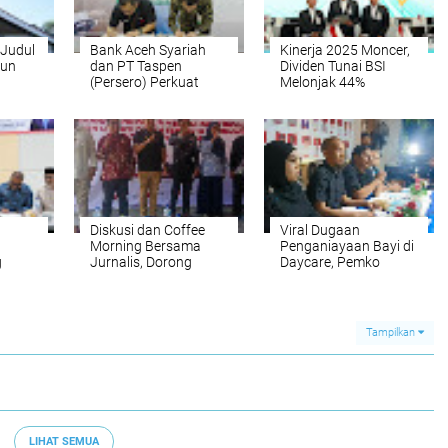
Judul
Bank Aceh Syariah
Kinerja 2025 Moncer,
nun
dan PT Taspen
Dividen Tunai BSI
(Persero) Perkuat
Melonjak 44%
Sinergi Layanan
 2026
Pembayaran Pensiun
Diskusi dan Coffee
Viral Dugaan
Morning Bersama
Penganiayaan Bayi di
g
Jurnalis, Dorong
Daycare, Pemko
Hukum
Keterbukaan
Banda Aceh Tutup
Informasi Publik
Operasional dan
Perketat
PerizinanBerita:
Tampilkan
LIHAT SEMUA