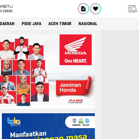
SABTU
8 2026
DAERAH
PIDIE JAYA
ACEH TIMUR
NASIONAL
OPINI