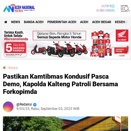
KAMIS
6 08 2026
NEWS
BANDA ACEH
PEMERINTAH ACEH
ACEH
ACEH BESAR
KESEHATA
›
𝙽𝚎𝚠𝚜
Pastikan Kamtibmas Kondusif Pasca Demo, Kapolda Kalteng Patroli Bersama Forkopimda
Pastikan Kamtibmas Kondusif Pasca
Demo, Kapolda Kalteng Patroli Bersama
Forkopimda
Redaksi
9/03/25, Rabu, September 03, 2025 WIB