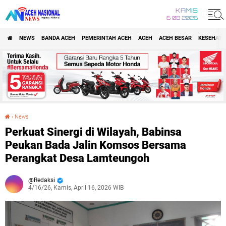
KAMIS
6 08 2026
NEWS
BANDA ACEH
PEMERINTAH ACEH
ACEH
ACEH BESAR
KESEHATA
›
News
Perkuat Sinergi di Wilayah, Babinsa Peukan Bada Jalin Komsos Bersama Perangkat Desa Lamteungoh
Perkuat Sinergi di Wilayah, Babinsa
Peukan Bada Jalin Komsos Bersama
Perangkat Desa Lamteungoh
Redaksi
4/16/26, Kamis, April 16, 2026 WIB