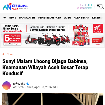
SABTU
8 08 2026
NEWS
BANDA ACEH
PEMERINTAH ACEH
ACEH
ACEH BESAR
KESEHATA
›
News
Sunyi Malam Lhoong Dijaga Babinsa, Keamanan Wilayah Aceh Besar Tetap Kondusif
Sunyi Malam Lhoong Dijaga Babinsa,
Keamanan Wilayah Aceh Besar Tetap
Kondusif
Redaksi
4/30/26, Kamis, April 30, 2026 WIB