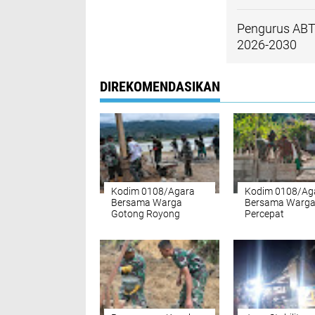
Pengurus ABT
2026-2030
DIREKOMENDASIKAN
Kodim 0108/Agara
Kodim 0108/Ag
Bersama Warga
Bersama Warg
Gotong Royong
Percepat
percepat
Pemasangan Ti
pembangunan
Pylon Jembata
Jembatan Gantung di
Gantung di Des
Desa Gulo Aceh
Lawe Ger-Ger A
Tenggara
Tenggara