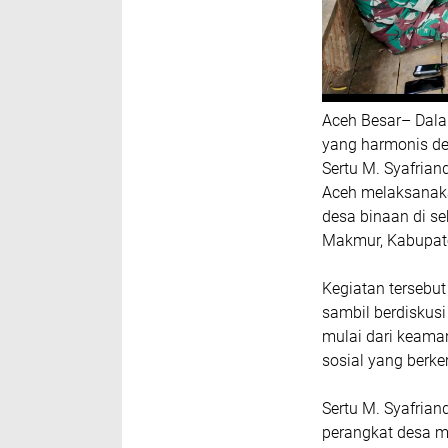
Aceh Besar– Dala
yang harmonis de
Sertu M. Syafria
Aceh melaksanaka
desa binaan di s
Makmur, Kabupate
Kegiatan tersebu
sambil berdiskus
mulai dari keama
sosial yang berk
Sertu M. Syafria
perangkat desa m