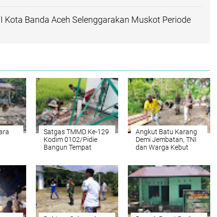
I Kota Banda Aceh Selenggarakan Muskot Periode
ara
Satgas TMMD Ke-129
Angkut Batu Karang
a
Kodim 0102/Pidie
Demi Jembatan, TNI
Bangun Tempat
dan Warga Kebut
ang
Wudhu, Lengkapi
Pembukaan Jalan
n
Sarana Air Bersih di
TMMD di Aceh
a
Masjid Al Furqan
Selatan
ceh