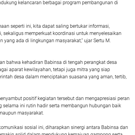
ndukung kelancaran berbagai program pembangunan di
an seperti ini, kita dapat saling bertukar informasi,
i, sekaligus memperkuat koordinasi untuk menyelesaikan
n yang ada di lingkungan masyarakat,” ujar Sertu M.
an bahwa kehadiran Babinsa di tengah perangkat desa
ai aparat kewilayahan, tetapi juga mitra yang siap
ntah desa dalam menciptakan suasana yang aman, tertib,
enyambut positif kegiatan tersebut dan mengapresiasi peran
ng selama ini rutin hadir serta membangun hubungan baik
 maupun masyarakat.
komunikasi sosial ini, diharapkan sinergi antara Babinsa dan
semakin solid dalam mendukung kemajuan gampong serta