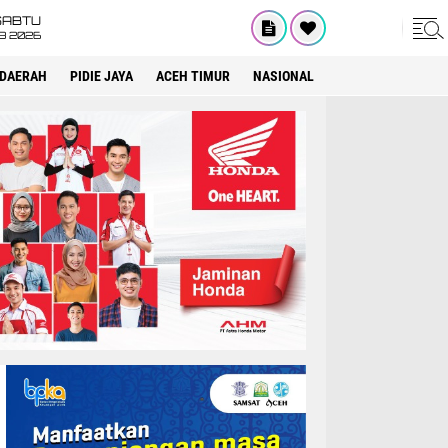
SABTU
8 2026
DAERAH
PIDIE JAYA
ACEH TIMUR
NASIONAL
OPINI