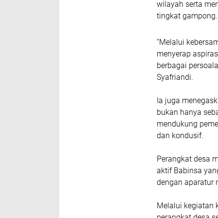
wilayah serta me
tingkat gampong.
“Melalui kebersama
menyerap aspiras
berbagai persoala
Syafriandi.
Ia juga menegask
bukan hanya sebag
mendukung pemeri
dan kondusif.
Perangkat desa m
aktif Babinsa ya
dengan aparatur
Melalui kegiatan 
perangkat desa 