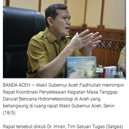
‎BANDA ACEH — Wakil Gubernur Aceh Fadhlullah memimpin
Rapat Koordinasi Penyelesaian Kegiatan Masa Tanggap
Darurat Bencana Hidrometeorologi di Aceh yang
berlangsung di ruang rapat Wakil Gubernur Aceh, Senin
(18/5).
‎Rapat tersebut diikuti Dr. Imran, Tim Satuan Tugas (Satgas)