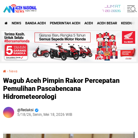
JUM'AT
7 08 2026
NEWS
BANDA ACEH
PEMERINTAH ACEH
ACEH
ACEH BESAR
KESEHATA
›
News
‎Wagub Aceh Pimpin Rakor Percepatan Pemulihan Pascabencana Hidrometeorologi
‎Wagub Aceh Pimpin Rakor Percepatan
Pemulihan Pascabencana
Hidrometeorologi
Redaksi
5/18/26, Senin, Mei 18, 2026 WIB