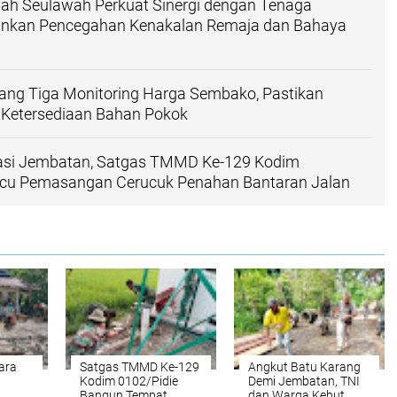
ah Seulawah Perkuat Sinergi dengan Tenaga
kankan Pencegahan Kenakalan Remaja dan Bahaya
ang Tiga Monitoring Harga Sembako, Pastikan
n Ketersediaan Bahan Pokok
asi Jembatan, Satgas TMMD Ke-129 Kodim
acu Pemasangan Cerucuk Penahan Bantaran Jalan
ara
Satgas TMMD Ke-129
Angkut Batu Karang
a
Kodim 0102/Pidie
Demi Jembatan, TNI
Bangun Tempat
dan Warga Kebut