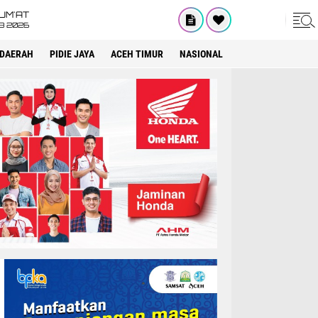
UM'AT
08 2026
DAERAH
PIDIE JAYA
ACEH TIMUR
NASIONAL
OPINI