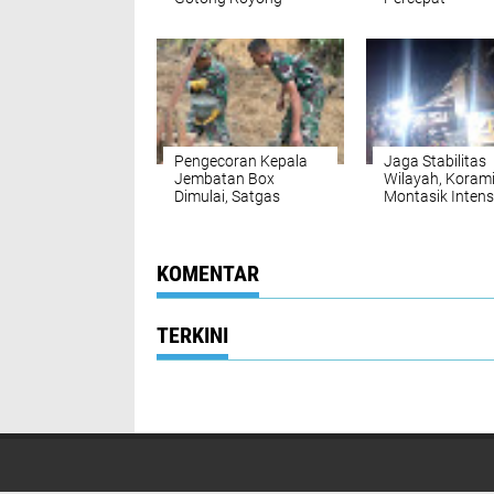
percepat
Pemasangan Ti
pembangunan
Pylon Jembata
Jembatan Gantung di
Gantung di Des
Desa Gulo Aceh
Lawe Ger-Ger A
Tenggara
Tenggara
Pengecoran Kepala
Jaga Stabilitas
Jembatan Box
Wilayah, Korami
Dimulai, Satgas
Montasik Intens
TMMD ke-129
Patroli Keamana
Percepat Pembukaan
Desa Binaan
Badan Jalan di
Kemumu Seberang
KOMENTAR
TERKINI