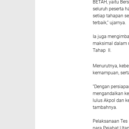
BETAH, yaitu Bers
seluruh peserta 
setiap tahapan s
terbaik,” ujarnya.
Ia juga mengimba
maksimal dalam m
Tahap II.
Menurutnya, keber
kemampuan, serta 
“Dengan persiapa
mengandalkan kem
lulus Akpol dan k
tambahnya.
Pelaksanaan Tes K
para Pejabat Uta