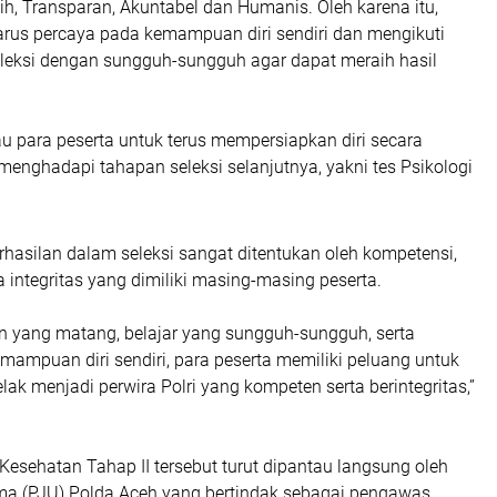
ih, Transparan, Akuntabel dan Humanis. Oleh karena itu,
harus percaya pada kemampuan diri sendiri dan mengikuti
eleksi dengan sungguh-sungguh agar dapat meraih hasil
u para peserta untuk terus mempersiapkan diri secara
enghadapi tahapan seleksi selanjutnya, yakni tes Psikologi
hasilan dalam seleksi sangat ditentukan oleh kompetensi,
integritas yang dimiliki masing-masing peserta.
n yang matang, belajar yang sungguh-sungguh, serta
ampuan diri sendiri, para peserta memiliki peluang untuk
elak menjadi perwira Polri yang kompeten serta berintegritas,”
esehatan Tahap II tersebut turut dipantau langsung oleh
ma (PJU) Polda Aceh yang bertindak sebagai pengawas