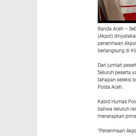
Banda Aceh – Seb
(Akpol) dinyataka
penerimaan Akpol
berlangsung di Kl
Dari jumlah pesert
Seluruh peserta 
tahapan seleksi 
Polda Aceh.
Kabid Humas Pold
bahwa seluruh ra
menerapkan prins
“Penerimaan Akpo