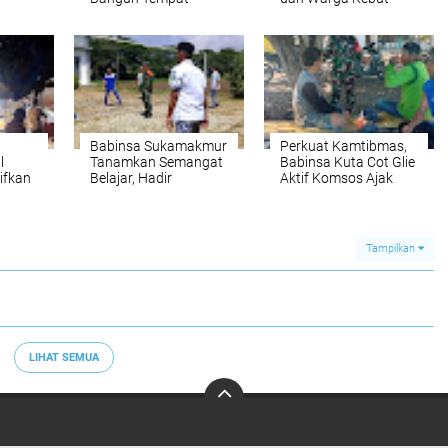
ang
Wudhu, Lengkapi
Pembukaan Jalan
n
Sarana Air Bersih di
TMMD di Aceh
a
Masjid Al Furqan
Selatan
ceh
Babinsa Sukamakmur
Perkuat Kamtibmas,
l
Tanamkan Semangat
Babinsa Kuta Cot Glie
ifkan
Belajar, Hadir
Aktif Komsos Ajak
n di
Langsung di SMAN 1
Warga Jaga
untuk Motivasi Siswa
Ketertiban Desa
Tampilkan
LIHAT SEMUA