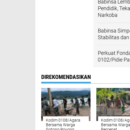
Babinsa Lemb
Pendidik, Te
Narkoba
Babinsa Simp
Stabilitas da
Perkuat Fond
0102/Pidie P
DIREKOMENDASIKAN
Kodim 0108/Agara
Kodim 0108/Ag
Bersama Warga
Bersama Warg
Gotong Royong
Percepat