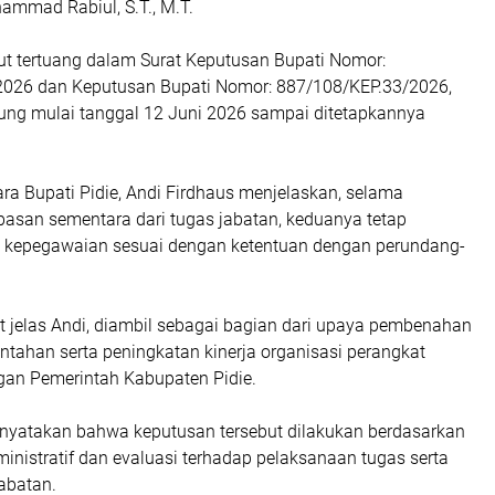
ammad Rabiul, S.T., M.T.
ut tertuang dalam Surat Keputusan Bupati Nomor:
026 dan Keputusan Bupati Nomor: 887/108/KEP.33/2026,
tung mulai tanggal 12 Juni 2026 sampai ditetapkannya
ra Bupati Pidie, Andi Firdhaus menjelaskan, selama
asan sementara dari tugas jabatan, keduanya tetap
k kepegawaian sesuai dengan ketentuan dengan perundang-
t jelas Andi, diambil sebagai bagian dari upaya pembenahan
intahan serta peningkatan kinerja organisasi perangkat
ngan Pemerintah Kabupaten Pidie.
enyatakan bahwa keputusan tersebut dilakukan berdasarkan
nistratif dan evaluasi terhadap pelaksanaan tugas serta
abatan.