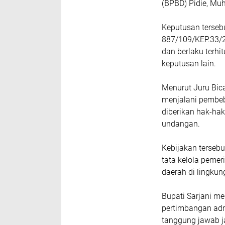
(BPBD) Pidie, Muh
Keputusan terseb
887/109/KEP.33/2
dan berlaku terhi
keputusan lain.
Menurut Juru Bica
menjalani pembeb
diberikan hak-ha
undangan.
Kebijakan tersebu
tata kelola pemer
daerah di lingku
Bupati Sarjani m
pertimbangan admi
tanggung jawab j