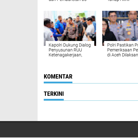
Bintara Remaja
Pembangunan
Satbrimob Polda Aceh
Jembatan Gant
Ketambe Aceh
Tenggara
Kapolri Dukung Dialog
Polri Pastikan 
Penyusunan RUU
Pemeriksaan Pe
Ketenagakerjaan,
di Aceh Dilaksa
Siap Jadi Jembatan
Secara Profesio
Aspirasi Buruh
dan Transparan
KOMENTAR
TERKINI