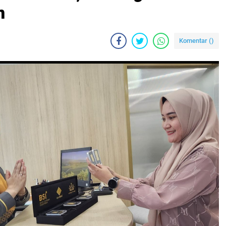
n
Komentar (
)