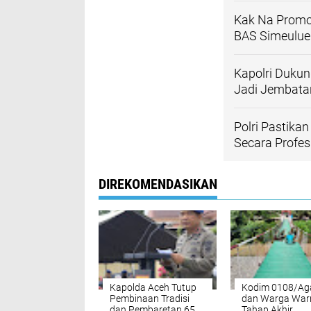
Kak Na Promos
BAS Simeulue
Kapolri Dukun
Jadi Jembatan
Polri Pastika
Secara Profes
DIREKOMENDASIKAN
Kapolda Aceh Tutup
Kodim 0108/Ag
Pembinaan Tradisi
dan Warga War
dan Pembaretan 65
Tahap Akhir