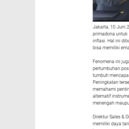
Jakarta, 10 Juni 
primadona untuk m
inflasi. Hal ini 
bisa memiliki em
Fenomena ini juga
pertumbuhan posit
tumbuh mencapai 
Peningkatan ter
memahami pentingn
alternatif instr
menengah maupu
Direktur Sales &
memiliki daya tar