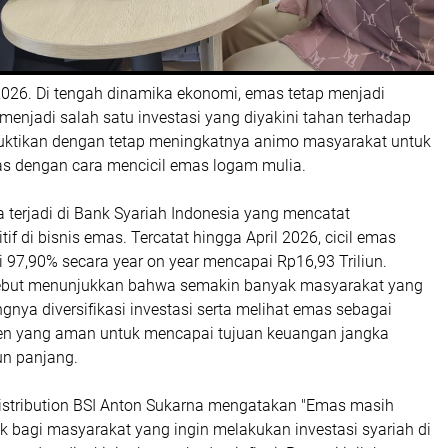
2026. Di tengah dinamika ekonomi, emas tetap menjadi
enjadi salah satu investasi yang diyakini tahan terhadap
dibuktikan dengan tetap meningkatnya animo masyarakat untuk
as dengan cara mencicil emas logam mulia.
 terjadi di Bank Syariah Indonesia yang mencatat
if di bisnis emas. Tercatat hingga April 2026, cicil emas
97,90% secara year on year mencapai Rp16,93 Triliun.
sebut menunjukkan bahwa semakin banyak masyarakat yang
ya diversifikasi investasi serta melihat emas sebagai
umen yang aman untuk mencapai tujuan keuangan jangka
n panjang.
 Distribution BSI Anton Sukarna mengatakan "Emas masih
ik bagi masyarakat yang ingin melakukan investasi syariah di