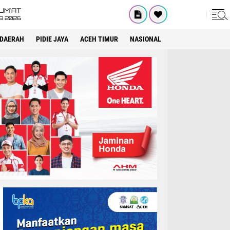
UM'AT
08 2026
DAERAH
PIDIE JAYA
ACEH TIMUR
NASIONAL
OPINI