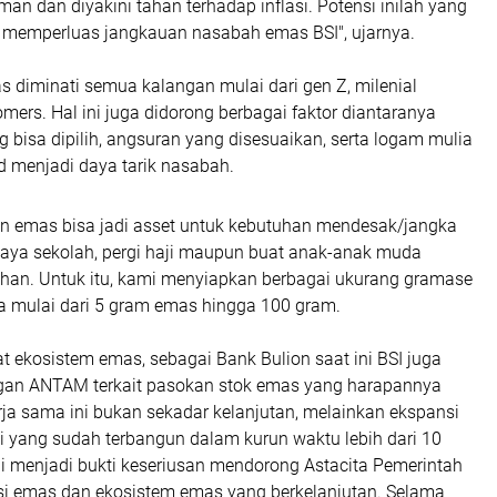
an dan diyakini tahan terhadap inflasi. Potensi inilah yang
 memperluas jangkauan nasabah emas BSI", ujarnya.
s diminati semua kalangan mulai dari gen Z, milenial
ers. Hal ini juga didorong berbagai faktor diantaranya
 bisa dipilih, angsuran yang disesuaikan, serta logam mulia
 menjadi daya tarik nasabah.
 emas bisa jadi asset untuk kebutuhan mendesak/jangka
biaya sekolah, pergi haji maupun buat anak-anak muda
ahan. Untuk itu, kami menyiapkan berbagai ukurang gramase
 mulai dari 5 gram emas hingga 100 gram.
 ekosistem emas, sebagai Bank Bulion saat ini BSI juga
gan ANTAM terkait pasokan stok emas yang harapannya
ja sama ini bukan sekadar kelanjutan, melainkan ekspansi
rgi yang sudah terbangun dalam kurun waktu lebih dari 10
ni menjadi bukti keseriusan mendorong Astacita Pemerintah
si emas dan ekosistem emas yang berkelanjutan. Selama