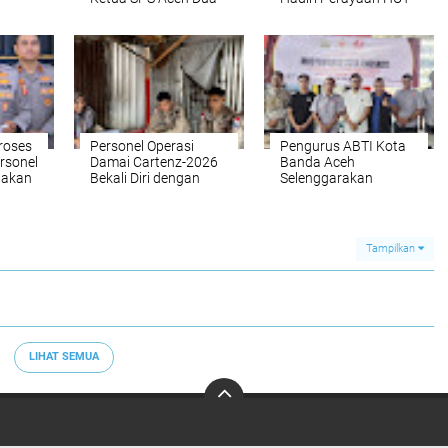
Periode
53 tahun BAS
ung di
Simeulue
Proses
Personel Operasi
Pengurus ABTI Kota
rsonel
Damai Cartenz-2026
Banda Aceh
nakan
Bekali Diri dengan
Selenggarakan
nal
Edukasi Kesehatan,
Muskot Periode 2026-
Wujud Kepedulian
2030
terhadap Kesiapan
dan Kesejahteraan
Tampilkan
Anggota
LIHAT SEMUA