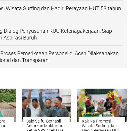
i Wisata Surfing dan Hadiri Perayaan HUT 53 tahun
g Dialog Penyusunan RUU Ketenagakerjaan, Siap
 Aspirasi Buruh
n Proses Pemeriksaan Personel di Aceh Dilaksanakan
ional dan Transparan
ara
Said Saiful Berhasil
Kak Na Promosi
nai
Antarkan Muktarrudin
Wisata Surfing dan
Ketua SPS Aceh Dua
Hadiri Perayaan HUT