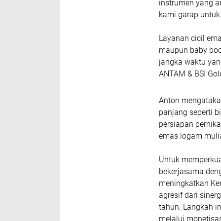
instrumen yang am
kami garap untuk
Layanan cicil ema
maupun baby boom
jangka waktu yang
ANTAM & BSI Gold
Anton mengatakan
panjang seperti 
persiapan pernik
emas logam mulia
Untuk memperkuat
bekerjasama den
meningkatkan Ker
agresif dari sine
tahun. Langkah i
melalui monetisa