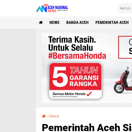
NEWS
BANDA ACEH
PEMERINTAH ACEH
Pemerintah Aceh Siapkan Revisi PoD Blok Andaman
›
News
Pemerintah Aceh Si