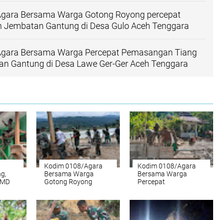
gara Bersama Warga Gotong Royong percepat
Jembatan Gantung di Desa Gulo Aceh Tenggara
gara Bersama Warga Percepat Pemasangan Tiang
an Gantung di Desa Lawe Ger-Ger Aceh Tenggara
Kodim 0108/Agara
Kodim 0108/Agara
g,
Bersama Warga
Bersama Warga
MMD
Gotong Royong
Percepat
percepat
Pemasangan Tiang
uki
pembangunan
Pylon Jembatan
Jembatan Gantung di
Gantung di Desa
Desa Gulo Aceh
Lawe Ger-Ger Aceh