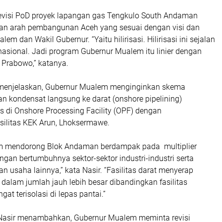
 revisi PoD proyek lapangan gas Tengkulo South Andaman
an arah pembangunan Aceh yang sesuai dengan visi dan
em dan Wakil Gubernur. “Yaitu hilirisasi. Hilirisasi ini sejalan
asional. Jadi program Gubernur Mualem itu linier dengan
 Prabowo,” katanya.
r menjelaskan, Gubernur Mualem menginginkan skema
n kondensat langsung ke darat (onshore pipelining)
 di Onshore Processing Facility (OPF) dengan
ilitas KEK Arun, Lhoksermawe.
m mendorong Blok Andaman berdampak pada multiplier
ngan bertumbuhnya sektor-sektor industri-industri serta
usaha lainnya,” kata Nasir. “Fasilitas darat menyerap
l dalam jumlah jauh lebih besar dibandingkan fasilitas
at terisolasi di lepas pantai.”
 Nasir menambahkan, Gubernur Mualem meminta revisi