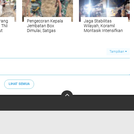
Tenggara
Tenggara
rang
Pengecoran Kepala
Jaga Stabilitas
 TNI
Jembatan Box
Wilayah, Koramil
ut
Dimulai, Satgas
Montasik Intensifkan
an
TMMD ke-129
Patroli Keamanan di
Percepat Pembukaan
Desa Binaan
Badan Jalan di
Kemumu Seberang
Tampilkan
LIHAT SEMUA
Tentang Saya
Contact Us
Redaksi
Copyright ©
2026 Aceh Nasional News