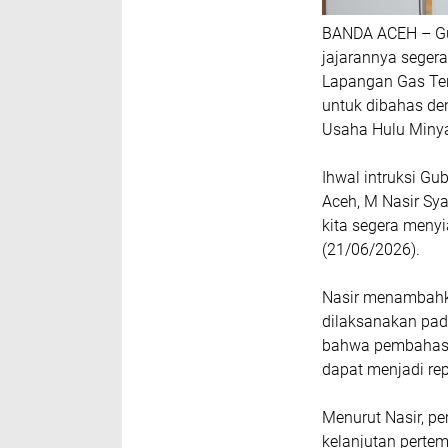
BANDA ACEH – Gu
jajarannya seger
Lapangan Gas Ten
untuk dibahas de
Usaha Hulu Miny
Ihwal intruksi Gu
Aceh, M Nasir Sy
kita segera meny
(21/06/2026).
Nasir menambahk
dilaksanakan pad
bahwa pembahasan
dapat menjadi rep
Menurut Nasir, p
kelanjutan perte