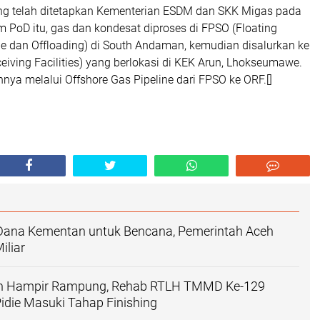
g telah ditetapkan Kementerian ESDM dan SKK Migas pada
 PoD itu, gas dan kondesat diproses di FPSO (Floating
ge dan Offloading) di South Andaman, kemudian disalurkan ke
iving Facilities) yang berlokasi di KEK Arun, Lhokseumawe.
nya melalui Offshore Gas Pipeline dari FPSO ke ORF.[]
n Dana Kementan untuk Bencana, Pemerintah Aceh
iliar‎
n Hampir Rampung, Rehab RTLH TMMD Ke-129
die Masuki Tahap Finishing