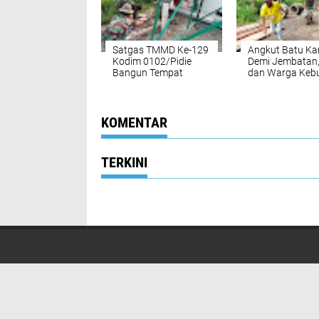
Satgas TMMD Ke-129
Angkut Batu Ka
Kodim 0102/Pidie
Demi Jembatan,
Bangun Tempat
dan Warga Keb
Wudhu, Lengkapi
Pembukaan Jal
Sarana Air Bersih di
TMMD di Aceh
Masjid Al Furqan
Selatan
KOMENTAR
TERKINI