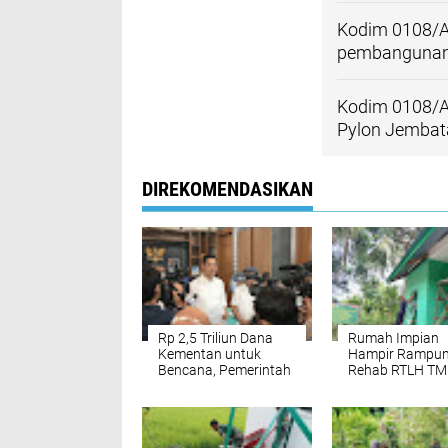
Kodim 0108/A
pembangunan 
Kodim 0108/A
Pylon Jembat
DIREKOMENDASIKAN
Rp 2,5 Triliun Dana
Rumah Impian
Kementan untuk
Hampir Rampun
Bencana, Pemerintah
Rehab RTLH T
Aceh kelola Rp 9,7
Ke-129 Kodim
Miliar‎
0102/Pidie Mas
Tahap Finishing