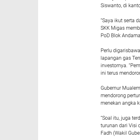
Siswanto, di kant
“Saya ikut serta 
SKK Migas member
PoD Blok Andama
Perlu digarisbaw
lapangan gas Te
investornya. “Pem
ini terus mendor
Gubernur Mualem
mendorong pertu
menekan angka k
“Soal itu, juga t
turunan dari Vis
Fadh (Wakil Guber