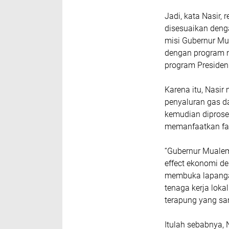
Jadi, kata Nasir,
disesuaikan deng
misi Gubernur Mual
dengan program n
program Presiden
Karena itu, Nasi
penyaluran gas da
kemudian diproses
memanfaatkan fas
“Gubernur Muale
effect ekonomi de
membuka lapangan 
tenaga kerja loka
terapung yang sang
Itulah sebabnya,