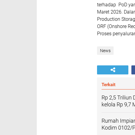
terhadap PoD yan
Maret 2026. Dalam
Production Stora
ORF (Onshore Rece
Proses penyaluran
News
Terkait
Rp 2,5 Triliu
kelola Rp 9,7 M
Rumah Impia
Kodim 0102/Pi