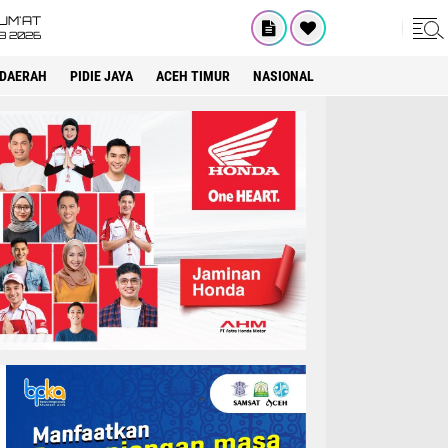
UM'AT
08 2026
DAERAH
PIDIE JAYA
ACEH TIMUR
NASIONAL
OPINI