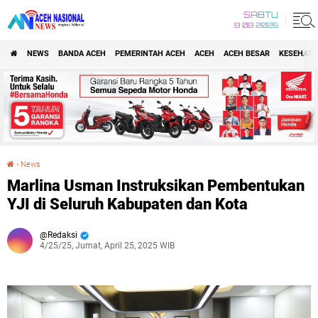
SABTU
8 08 2026
NEWS
BANDA ACEH
PEMERINTAH ACEH
ACEH
ACEH BESAR
KESEHATA
›
News
Marlina Usman Instruksikan Pembentukan YJI di Seluruh Kabupaten dan Kota
Marlina Usman Instruksikan Pembentukan
YJI di Seluruh Kabupaten dan Kota
Redaksi
4/25/25, Jumat, April 25, 2025 WIB